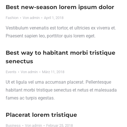
Best new-season lorem ipsum dolor
Fashion
Von
admin
April 1, 2018
Vestibulum venenatis est tortor, et ultricies ex viverra et.
Praesent sapien leo, porttitor quis lorem eget.
Best way to habitant morbi tristique
senectus
Events
Von
admin
März 11, 2018
Ut et ligula vel urna accumsan placerat. Pellentesque
habitant morbi tristique senectus et netus et malesuada
fames ac turpis egestas.
Placerat lorem tristique
Business
Von
admin
Februar 25, 2018