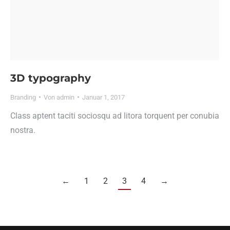
3D typography
Branding
Von
admin
Januar 1, 2017
Class aptent taciti sociosqu ad litora torquent per conubia
nostra.
←
1
2
3
4
→