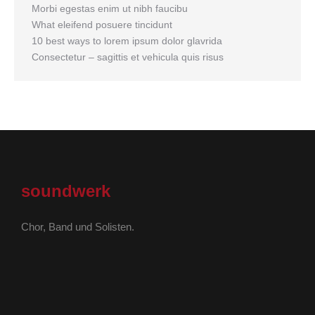
Morbi egestas enim ut nibh faucibu
What eleifend posuere tincidunt
10 best ways to lorem ipsum dolor glavrida
Consectetur – sagittis et vehicula quis risus
soundwerk
Chor, Band und Solisten.