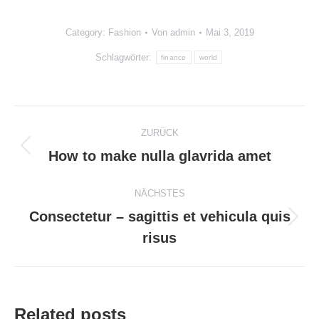
Category:
Fashion
Von
admin
Mai 3, 2019
Schlagwörter:
finance
world
ZURÜCK
How to make nulla glavrida amet
NÄCHSTES
Consectetur – sagittis et vehicula quis
risus
Related posts